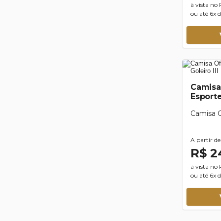
à vista no
ou até 6x 
Camisa 
Esporte
Camisa G
A partir de
R$ 2
à vista no
ou até 6x d