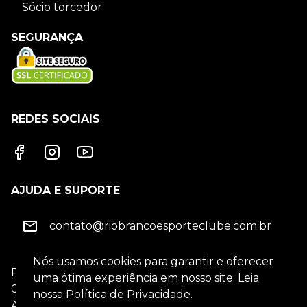
Sócio torcedor
SEGURANÇA
REDES SOCIAIS
AJUDA E SUPORTE
contato@riobrancoesporteclube.com.br
Nós usamos cookies para garantir e oferecer
Rio Branco Esporte Clube
-
CNPJ
43.264.563/0001-
uma ótima experiência em nosso site. Leia
08
nossa
Política de Privacidade
.
Av. Carmine Feola, 1073, Catharina Zanaga -