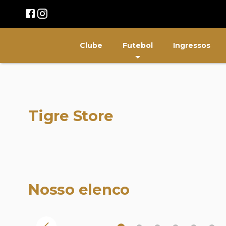
Clube
Futebol
Ingressos
Tigre Store
Nosso elenco