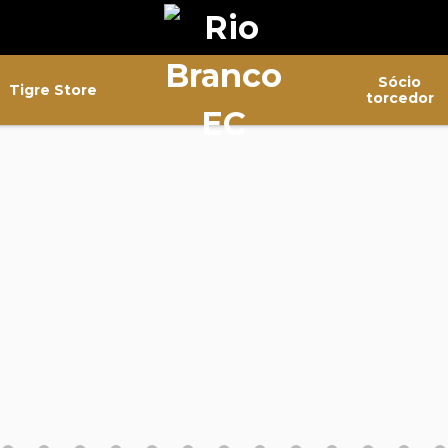
Sócio
Tigre Store
torcedor